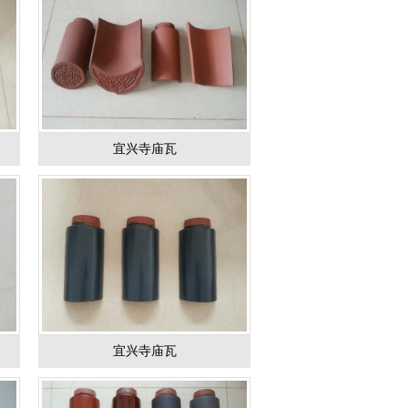
宜兴寺庙瓦
联系我们
宜兴寺庙瓦
联系我们