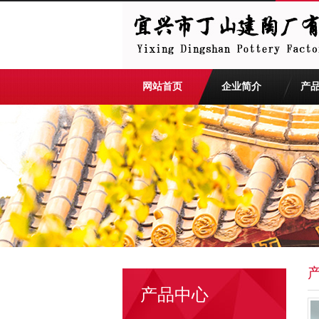
网站首页
企业简介
产
产品中心