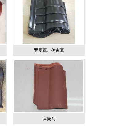
罗曼瓦、仿古瓦
联系我们
罗曼瓦
联系我们