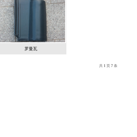
罗曼瓦
系我们
共
1
页
7
条