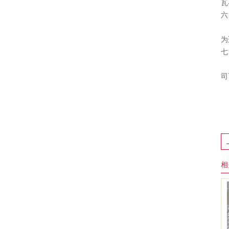
瓦
六
瓦
为
七
Ｓ
司
相