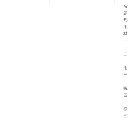
名
颜
规
用
材
一
瓦
二
瓦
用
三
北
吸
四
瓦
额
五
我