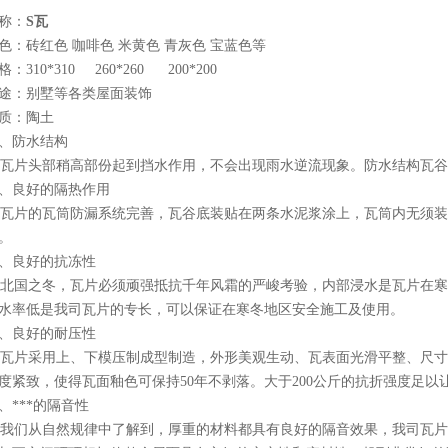
称：
S瓦
色：砖红色 咖啡色 米黄色 青灰色 宝蓝色等
格：310*310 260*260 200*200
途：别墅等各类屋面装饰
质：陶土
、防水结构
片头部稍高部份起到挡水作用，不会出现雨水逆流现象。防水结构瓦谷
、良好的隔热作用
片的瓦筒防漏系统完善，瓦谷底装贴在两条水泥浆涂上，瓦筒内无须装
。
、良好的抗冻性
国之冬，瓦片必须顽强抵抗千年风霜的严峻考验，内部浸水是瓦片在寒
水率低是我司瓦片的专长，可以保证在寒冬地区安全施工及使用。
、良好的耐压性
片采用上、下模压制成型制造，外形美观生动、瓦表面光滑平整、尺寸严
度紧致，使得瓦面釉色可保持50年不剥落。大于200公斤的抗折强度足
、***的隔音性
们从自然规律中了解到，厚重的材料都具有良好的隔音效果，我司瓦片